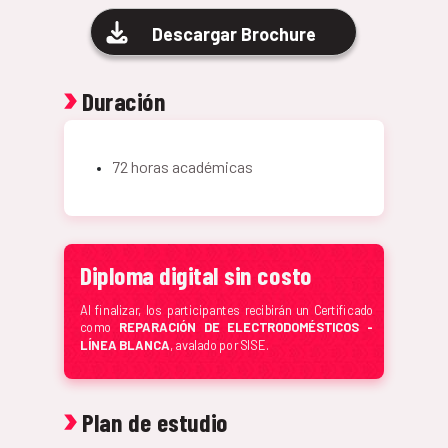
Descargar Brochure
Duración
72 horas académicas
Diploma digital sin costo
Al finalizar, los participantes recibirán un Certificado
como
REPARACIÓN DE ELECTRODOMÉSTICOS -
LÍNEA BLANCA
, avalado por SISE.
Plan de estudio