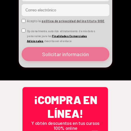
Acepto la
política de privacidad del instituto SISE
.
Opcionalmente, autorizo el tratamiento de mis datos
personales para las
Finalidades Comerciales
Adicionales
descritas en el enlace
Solicitar información
¡COMPRA EN
LÍNEA!
Y obtén descuentos en tus cursos
100% online