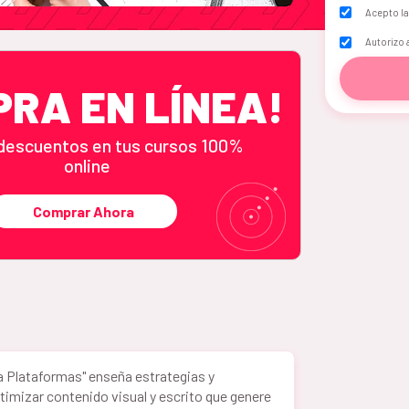
Acepto l
Autorizo 
PRA EN LÍNEA!
descuentos en tus cursos 100%
online
Comprar Ahora
a Plataformas" enseña estrategias y
timizar contenido visual y escrito que genere