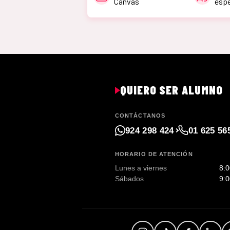
Canvas
espe
QUIERO SER ALUMNO
CONTÁCTANOS
924 298 424
01 625 56
HORARIO DE ATENCIÓN
Lunes a viernes
8:0
Sábados
9:0