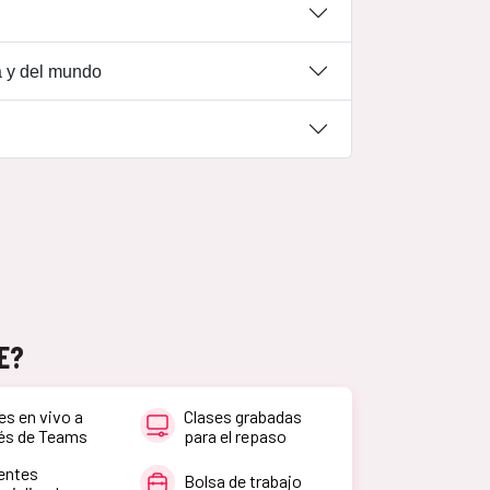
a y del mundo
SE?
es en vivo a
Clases grabadas
és de Teams
para el repaso
entes
Bolsa de trabajo