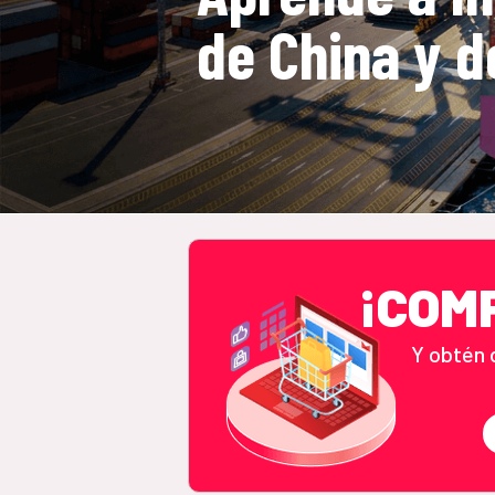
de China y 
¡COM
Y obtén 